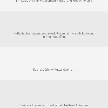
Inn-Salzach-Klinik Wasserburg – Ergo- und Kreativtherapie
Katholisches Jugendsozialwerk Rosenheim – ambulante und
stationäre Hilfen
Kochendörfer – Mutter-Kindheim
Diakonie Traunstein – Wilhelm-Löhe-Heim Traunreut